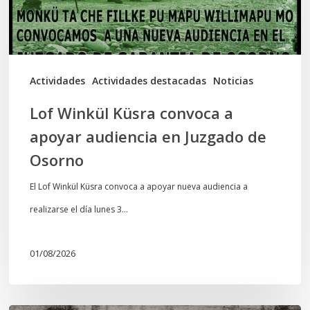
audiencia
en
Juzgado
de
Actividades
Actividades destacadas
Noticias
Osorno
Lof Winkül Küsra convoca a
apoyar audiencia en Juzgado de
Osorno
El Lof Winkül Küsra convoca a apoyar nueva audiencia a
realizarse el día lunes 3…
01/08/2026