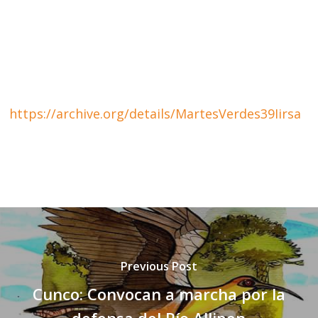
https://archive.org/details/MartesVerdes39Iirsa
Previous Post
Cunco: Convocan a marcha por la
defensa del Río Allipen