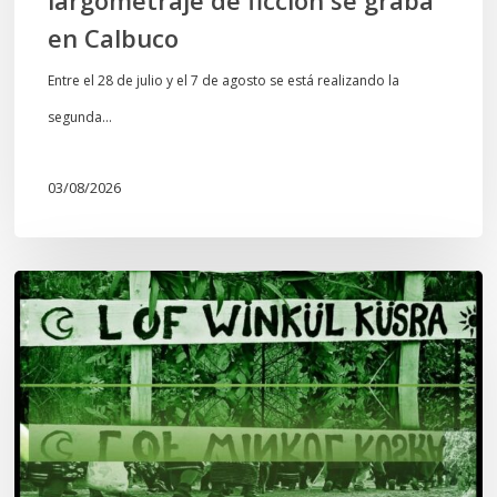
en Calbuco
Entre el 28 de julio y el 7 de agosto se está realizando la
segunda…
03/08/2026
Lof
Winkül
Küsra
convoca
a
apoyar