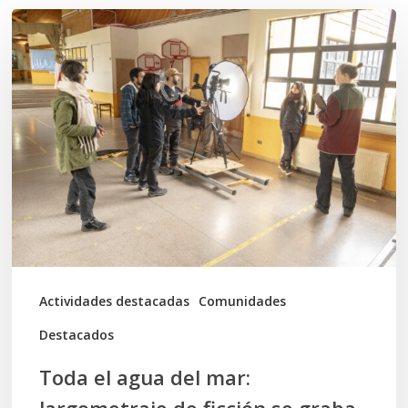
Toda
el
agua
del
mar:
largometraje
de
ficción
se
graba
Actividades destacadas
Comunidades
en
Destacados
Calbuco
Toda el agua del mar:
largometraje de ficción se graba