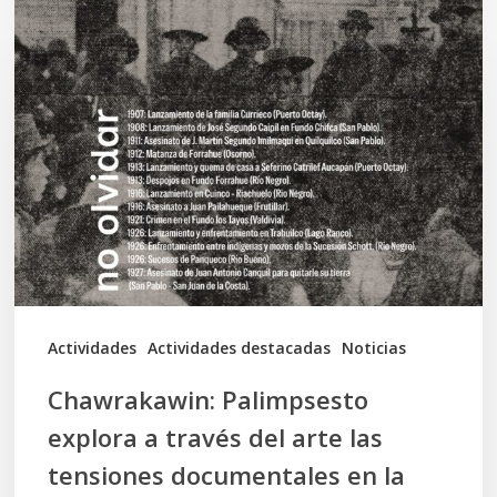
Chawrakawin:
Palimpsesto
explora
a
través
del
arte
las
tensiones
documentales
Actividades
Actividades destacadas
Noticias
en
Chawrakawin: Palimpsesto
la
explora a través del arte las
memoria
tensiones documentales en la
Mapuche