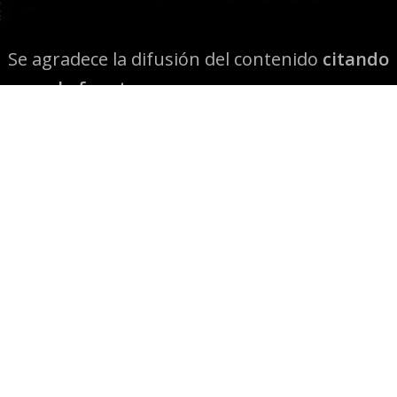
Se agradece la difusión del contenido
citando
la fuente www.mapuexpress.org
Desde el año 2000, ejerciendo el derecho a la
comunicación Mapuche en Wallmapu.