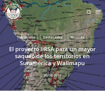
Skip
Men
search
to
Close
main
Menu
content
Artículos
Destacados
Noticias
El proyecto IIRSA para un mayor
saqueo de los territorios en
Suramérica y Wallmapu
09/10/2016