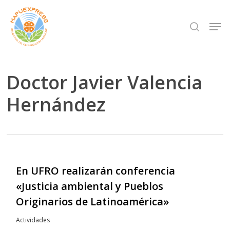
Skip
Men
search
to
Close
main
Menu
content
Doctor Javier Valencia
Hernández
En UFRO realizarán conferencia
«Justicia ambiental y Pueblos
Originarios de Latinoamérica»
Actividades