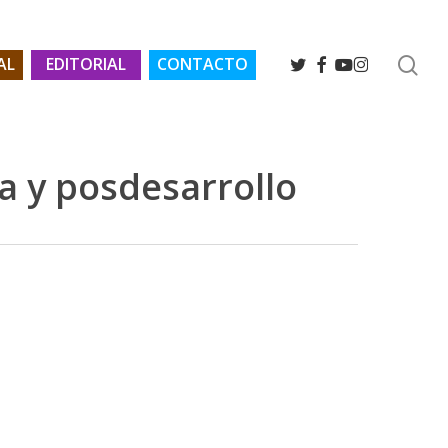
se
TWITTER
FACEBOOK
YOUTUBE
INSTAGRAM
AL
EDITORIAL
CONTACTO
ía y posdesarrollo