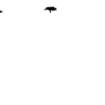
ente
ión Mapuche