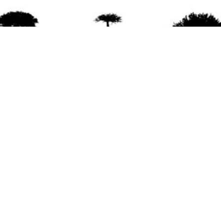
agradece la difusión del contenido
citando la fu
www.mapuexpress.org
ño 2000, ejerciendo el derecho a la comunicac
en Wallmapu.