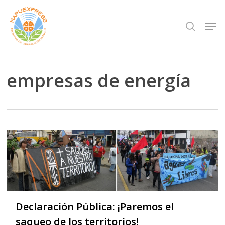
Skip
Men
search
to
Close
main
Menu
content
empresas de energía
Declaración Pública: ¡Paremos el
saqueo de los territorios!