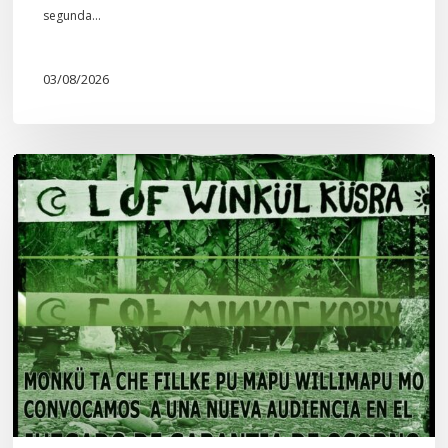
segunda…
03/08/2026
Lof
Winkül
Küsra
convoca
a
apoyar
audiencia
en
Juzgado