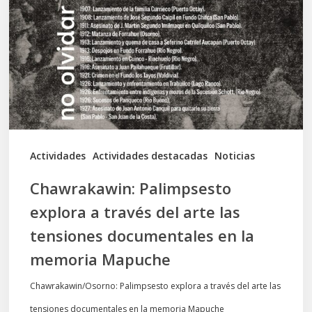
a
través
del
arte
las
tensiones
documentales
Actividades
Actividades destacadas
Noticias
en
Chawrakawin: Palimpsesto
la
explora a través del arte las
memoria
tensiones documentales en la
Mapuche
memoria Mapuche
Chawrakawin/Osorno: Palimpsesto explora a través del arte las
tensiones documentales en la memoria Mapuche