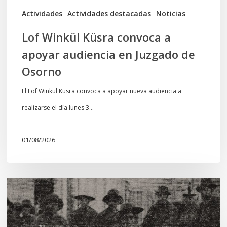
de
Actividades
Actividades destacadas
Noticias
Osorno
Lof Winkül Küsra convoca a
apoyar audiencia en Juzgado de
Osorno
El Lof Winkül Küsra convoca a apoyar nueva audiencia a
realizarse el día lunes 3…
01/08/2026
Chawrakawin:
Palimpsesto
explora