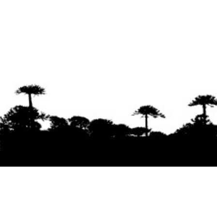
Se agradece la difusión del contenido
citando
la fuente www.mapuexpress.org