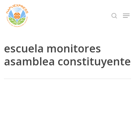
Skip
Men
search
to
Close
main
Menu
content
escuela monitores
asamblea constituyente