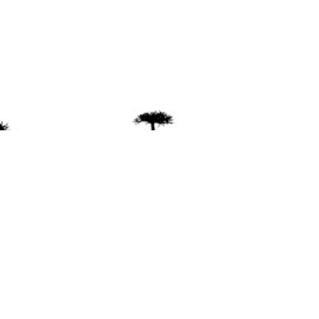
ente
ión Mapuche