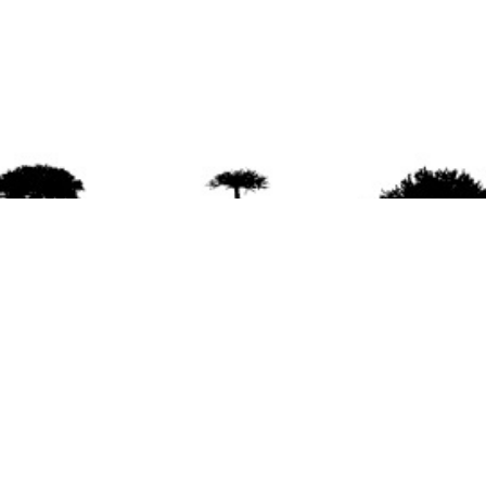
agradece la difusión del contenido
citando la fu
www.mapuexpress.org
ño 2000, ejerciendo el derecho a la comunicac
en Wallmapu.