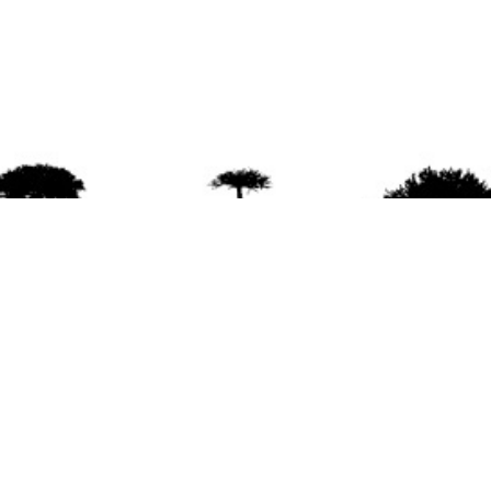
agradece la difusión del contenido
citando la fu
www.mapuexpress.org
ño 2000, ejerciendo el derecho a la comunicac
en Wallmapu.