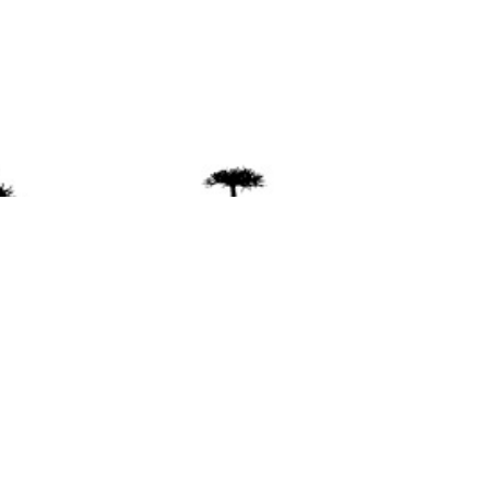
ente
ión Mapuche