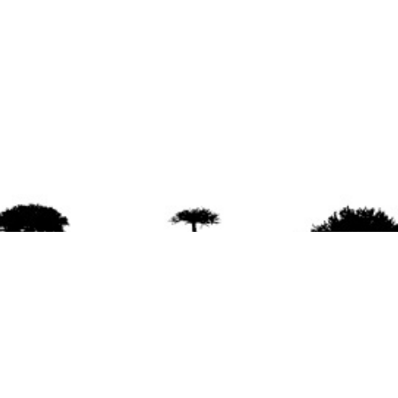
agradece la difusión del contenido
citando la fu
www.mapuexpress.org