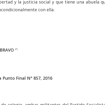
bertad y la justicia social y que tiene una abuela 
ncondicionalmente con ella.
S BRAVO
(*)
a Punto Final N° 857, 2016
e colegio, ambas militantes del Partido Socialista