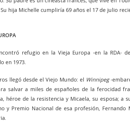
o. Su padre es un cineasta francés, que vive en Toul
u hija Michelle cumpliría 69 años el 17 de julio rec
UROPA
encontró refugio en la Vieja Europa -en la RDA- d
do en 1973.
ros llegó desde el Viejo Mundo: el
Winnipeg
-embarc
a salvar a miles de españoles de la ferocidad fra
, héroe de la resistencia y Micaela, su esposa; a s
eno y Premio Nacional de esa profesión, Fernando M
ia.