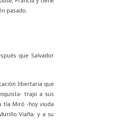
ouse, Francia y tiene
ién pasado.
espués que Salvador
ación libertaria que
nquista- trajo a sus
u tía Miró -hoy viuda
urillo Viaña- y a su