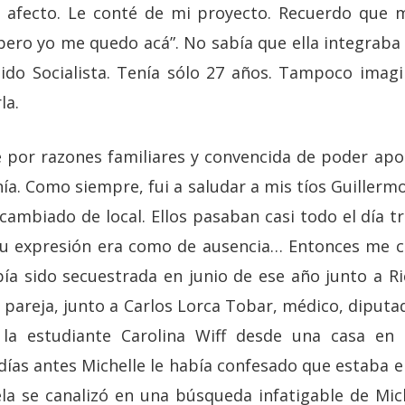
afecto. Le conté de mi proyecto. Recuerdo que m
pero yo me quedo acá”. No sabía que ella integraba 
rtido Socialista. Tenía sólo 27 años. Tampoco ima
la.
le por razones familiares y convencida de poder apo
nía. Como siempre, fui a saludar a mis tíos Guillermo
cambiado de local. Ellos pasaban casi todo el día tr
su expresión era como de ausencia… Entonces me co
bía sido secuestrada en junio de ese año junto a R
u pareja, junto a Carlos Lorca Tobar, médico, diputa
 la estudiante Carolina Wiff desde una casa en 
as antes Michelle le había confesado que estaba 
a se canalizó en una búsqueda infatigable de Mich