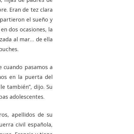
e. Eran de tez clara
partieron el sueño y
 en dos ocasiones, la
nzada al mar… de ella
puches.
lle cuando pasamos a
nos en la puerta del
le también”, dijo. Su
mbas adolescentes.
ros, apellidos de su
erra civil española,