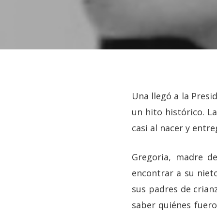
Una llegó a la Presi
un hito histórico. L
casi al nacer y entr
Gregoria, madre de
encontrar a su niet
sus padres de crian
Hit enter to search or ESC to close
saber quiénes fuero