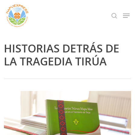
Skip
Men
search
to
Close
main
Menu
content
HISTORIAS DETRÁS DE
LA TRAGEDIA TIRÚA