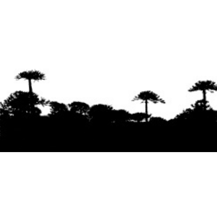
Se agradece la difusión del contenido
citando
la fuente www.mapuexpress.org
Desde el año 2000, ejerciendo el derecho a la