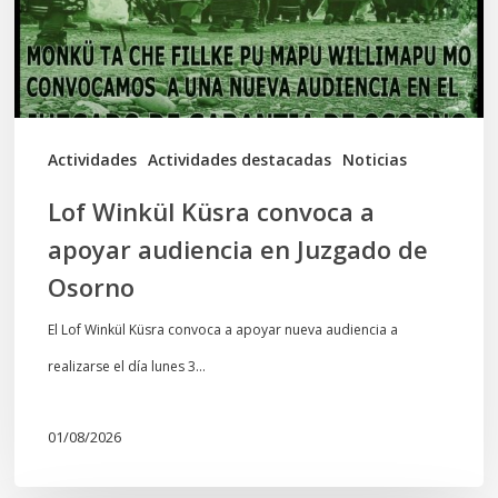
apoyar
audiencia
en
Juzgado
de
Actividades
Actividades destacadas
Noticias
Osorno
Lof Winkül Küsra convoca a
apoyar audiencia en Juzgado de
Osorno
El Lof Winkül Küsra convoca a apoyar nueva audiencia a
realizarse el día lunes 3…
01/08/2026