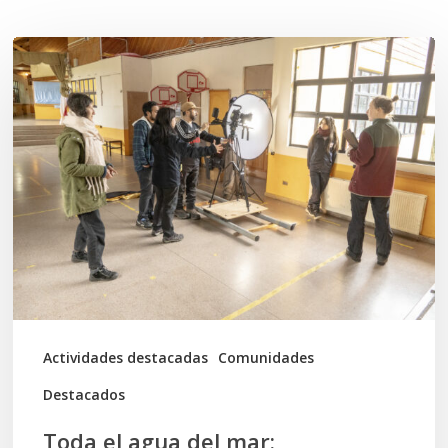
Toda
el
agua
del
mar:
largometraje
de
ficción
se
graba
Actividades destacadas
Comunidades
en
Destacados
Calbuco
Toda el agua del mar: