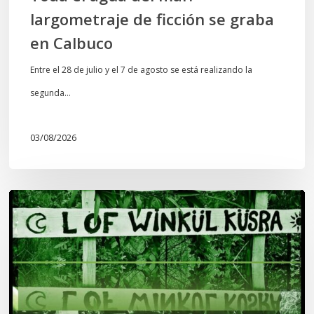
largometraje de ficción se graba
en Calbuco
Entre el 28 de julio y el 7 de agosto se está realizando la
segunda…
03/08/2026
Lof
Winkül
Küsra
convoca
a