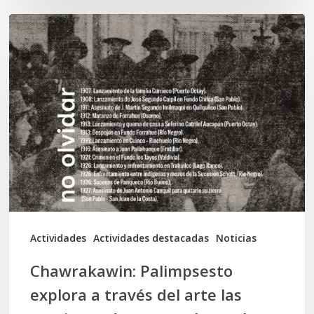
Chawrakawin:
Palimpsesto
explora
a
través
del
arte
las
tensiones
documentales
Actividades
Actividades destacadas
Noticias
en
Chawrakawin: Palimpsesto
la
explora a través del arte las
memoria