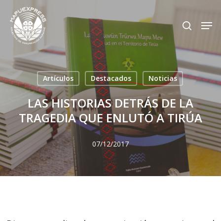
Skip
Men
search
to
Close
main
Menu
content
Artículos
Destacados
Noticias
LAS HISTORIAS DETRÁS DE LA
TRAGEDIA QUE ENLUTÓ A TIRÚA
07/12/2017