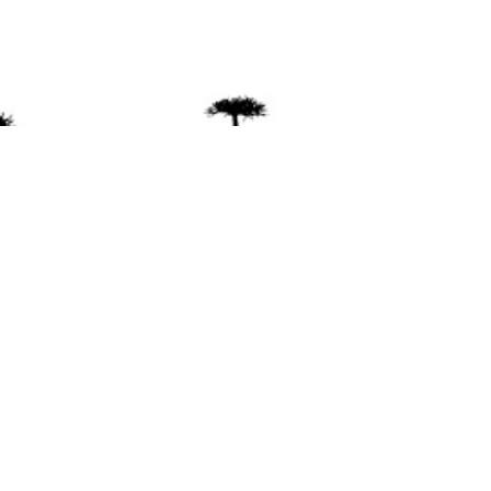
ente
ión Mapuche