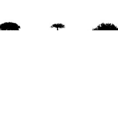
agradece la difusión del contenido
citando la fu
www.mapuexpress.org
ño 2000, ejerciendo el derecho a la comunicac
en Wallmapu.