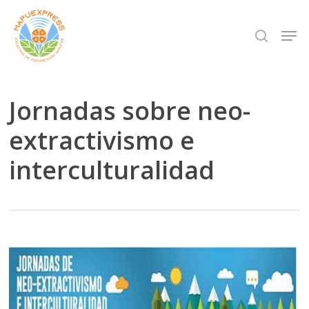
Skip
Men
search
to
Close
main
Menu
content
Jornadas sobre neo-
extractivismo e
interculturalidad