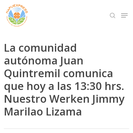
Skip
Men
search
to
Close
main
Menu
content
La comunidad
autónoma Juan
Quintremil comunica
que hoy a las 13:30 hrs.
Nuestro Werken Jimmy
Marilao Lizama