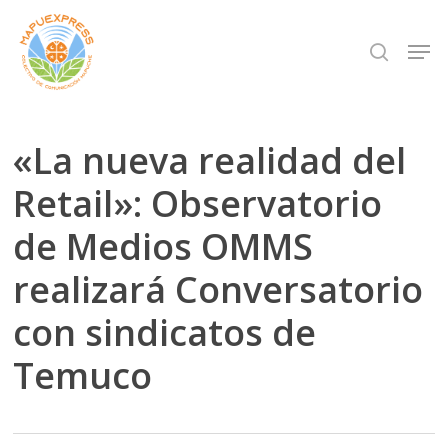
Skip
Men
search
to
Close
main
Menu
content
«La nueva realidad del
Retail»: Observatorio
de Medios OMMS
realizará Conversatorio
con sindicatos de
Temuco