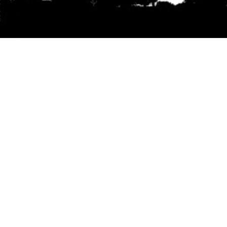
Se agradece la difusión del contenido
citando
la fuente www.mapuexpress.org
Desde el año 2000, ejerciendo el derecho a la
comunicación Mapuche en Wallmapu.