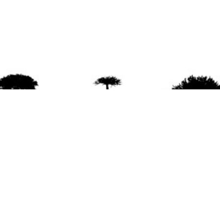
agradece la difusión del contenido
citando la fu
www.mapuexpress.org
ño 2000, ejerciendo el derecho a la comunicac
en Wallmapu.