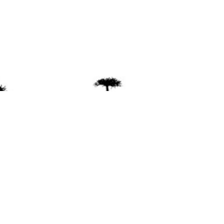
ente
ión Mapuche