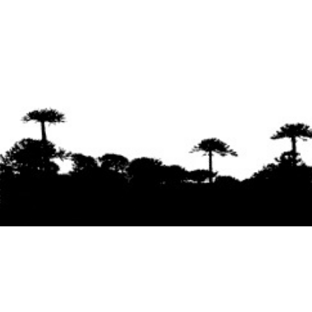
Se agradece la difusión del contenido
citando
la fuente www.mapuexpress.org
Desde el año 2000, ejerciendo el derecho a la