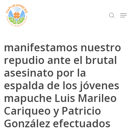
Skip
Men
search
to
Close
main
Menu
content
manifestamos nuestro
repudio ante el brutal
asesinato por la
espalda de los jóvenes
mapuche Luis Marileo
Cariqueo y Patricio
González efectuados