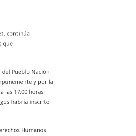
et, continúa
s que
s del Pueblo Nación
impunemente y por la
 a las 17.00 horas
gos habría inscrito
s Derechos Humanos