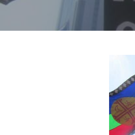
Hit enter to search or ESC to close