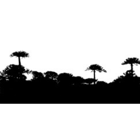
Se agradece la difusión del contenido
citando
la fuente www.mapuexpress.org
Desde el año 2000, ejerciendo el derecho a la