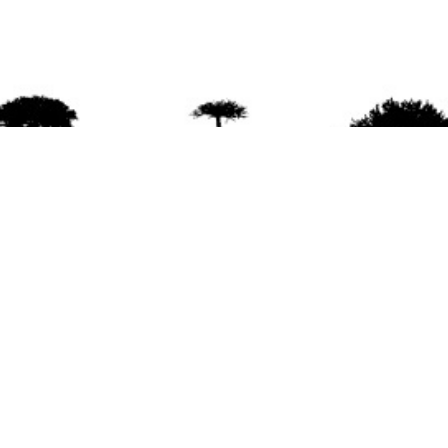
agradece la difusión del contenido
citando la fu
www.mapuexpress.org
ño 2000, ejerciendo el derecho a la comunicac
en Wallmapu.