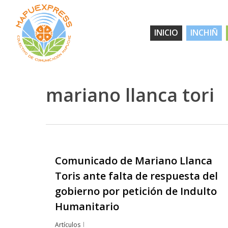
Skip
to
INICIO
INCHIÑ
main
content
mariano llanca tori
Comunicado de Mariano Llanca
Hit enter to search or ESC to close
Toris ante falta de respuesta del
gobierno por petición de Indulto
Humanitario
Artículos