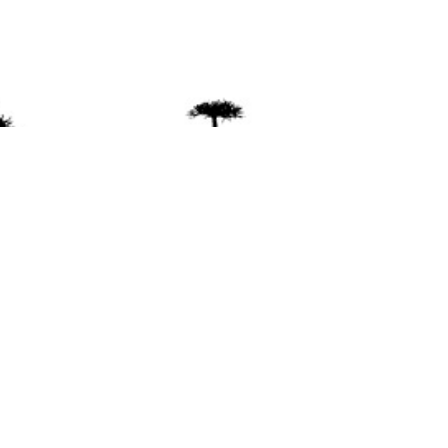
ente
ión Mapuche