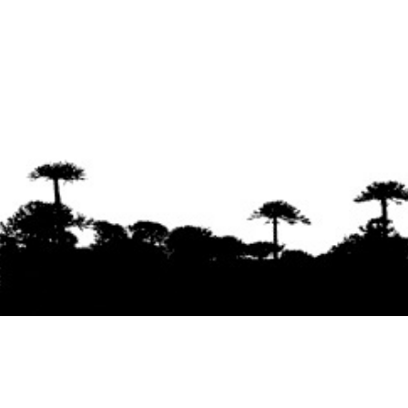
Se agradece la difusión del contenido
citando
la fuente www.mapuexpress.org