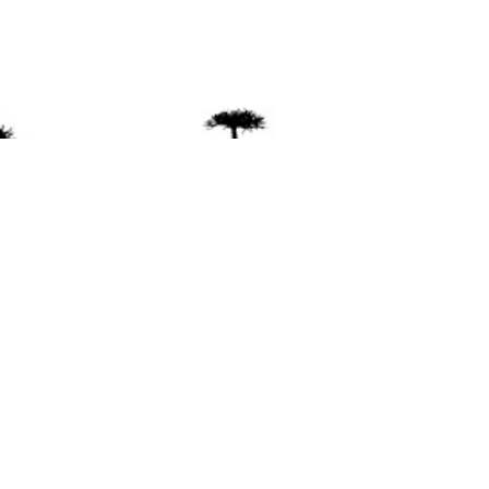
ente
ión Mapuche