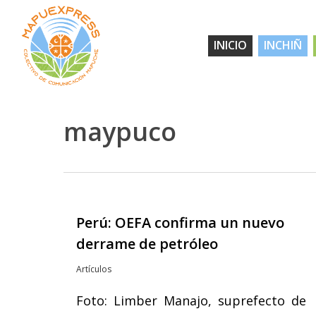
Skip
to
INICIO
INCHIÑ
main
content
maypuco
Perú: OEFA confirma un nuevo
Hit enter to search or ESC to close
derrame de petróleo
Artículos
Foto: Limber Manajo, suprefecto de