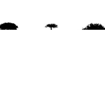
agradece la difusión del contenido
citando la fu
www.mapuexpress.org
ño 2000, ejerciendo el derecho a la comunicac
en Wallmapu.