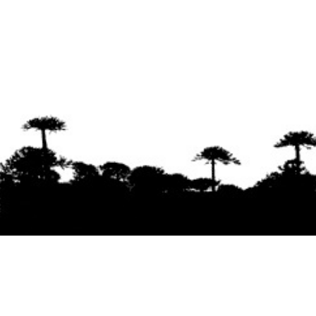
Se agradece la difusión del contenido
citando
la fuente www.mapuexpress.org
Desde el año 2000, ejerciendo el derecho a la