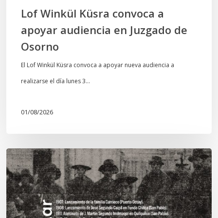
Osorno
Lof Winkül Küsra convoca a
apoyar audiencia en Juzgado de
Osorno
El Lof Winkül Küsra convoca a apoyar nueva audiencia a
realizarse el día lunes 3…
01/08/2026
Chawrakawin:
Palimpsesto
explora
a