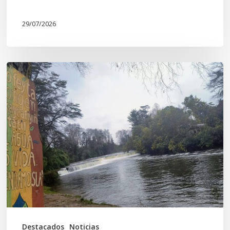
29/07/2026
En
defensa
del
Salto
Donguil
y
el
territorio
Kuzpe
Mapu
Destacados
Noticias