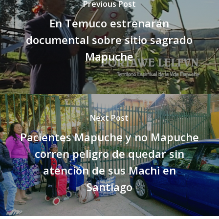
Previous Post
En Temuco estrenarán
documental sobre sitio sagrado
Mapuche
Next Post
Pacientes Mapuche y no Mapuche
corren peligro de quedar sin
atención de sus Machi en
Santiago