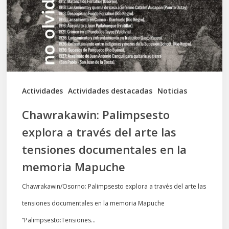
través
del
arte
las
tensiones
documentales
Actividades
Actividades destacadas
Noticias
en
Chawrakawin: Palimpsesto
la
explora a través del arte las
memoria
tensiones documentales en la
Mapuche
memoria Mapuche
Chawrakawin/Osorno: Palimpsesto explora a través del arte las
tensiones documentales en la memoria Mapuche
“Palimpsesto:Tensiones…