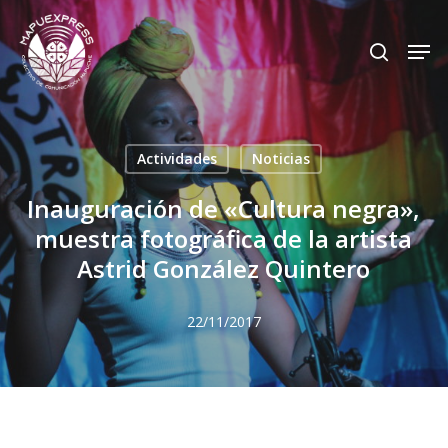
Skip
Men
search
to
Close
main
Menu
content
Actividades
Noticias
Inauguración de «Cultura negra»,
muestra fotográfica de la artista
Astrid González Quintero
22/11/2017