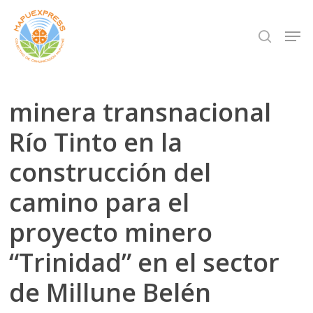
Skip
Men
search
to
Close
main
Menu
content
minera transnacional
Río Tinto en la
construcción del
camino para el
proyecto minero
“Trinidad” en el sector
de Millune Belén