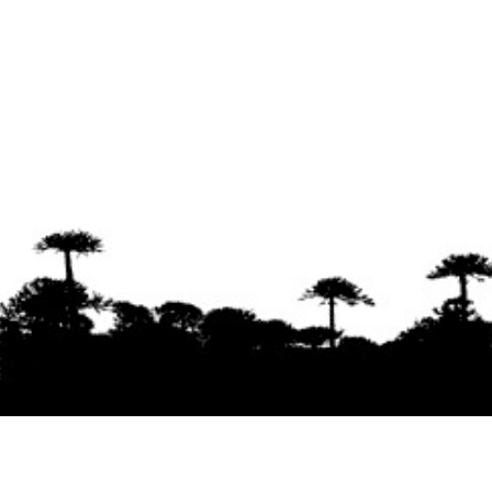
Se agradece la difusión del contenido
citando
la fuente www.mapuexpress.org