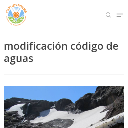
Skip
Men
search
to
Close
main
Menu
content
modificación código de
aguas