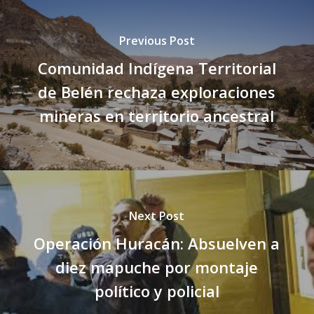
Previous Post
Comunidad Indígena Territorial
de Belén rechaza exploraciones
mineras en territorio ancestral
Next Post
Operación Huracán: Absuelven a
diez mapuche por montaje
político y policial