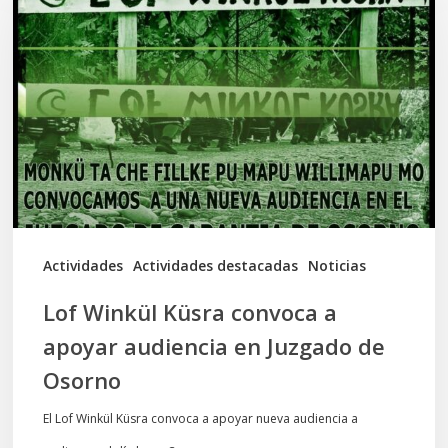
Küsra
convoca
a
apoyar
audiencia
en
Juzgado
de
Actividades
Actividades destacadas
Noticias
Osorno
Lof Winkül Küsra convoca a
apoyar audiencia en Juzgado de
Osorno
El Lof Winkül Küsra convoca a apoyar nueva audiencia a