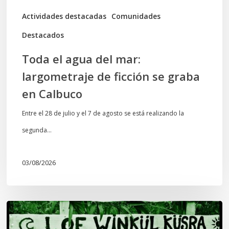
graba
Actividades destacadas
Comunidades
en
Destacados
Calbuco
Toda el agua del mar:
largometraje de ficción se graba
en Calbuco
Entre el 28 de julio y el 7 de agosto se está realizando la
segunda…
03/08/2026
Lof
Winkül