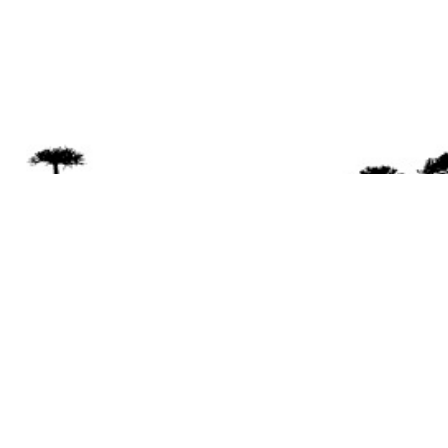
Se 
Desde el a