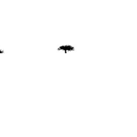
ente
ión Mapuche