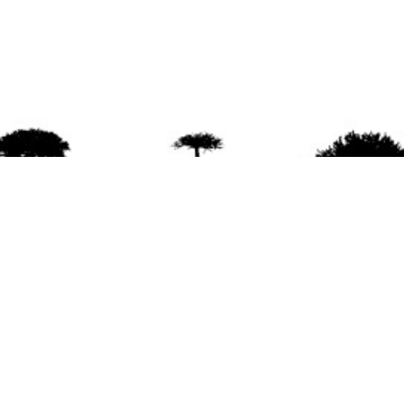
agradece la difusión del contenido
citando la fu
www.mapuexpress.org
ño 2000, ejerciendo el derecho a la comunicac
en Wallmapu.