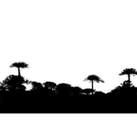
Se agradece la difusión del contenido
citando
la fuente www.mapuexpress.org