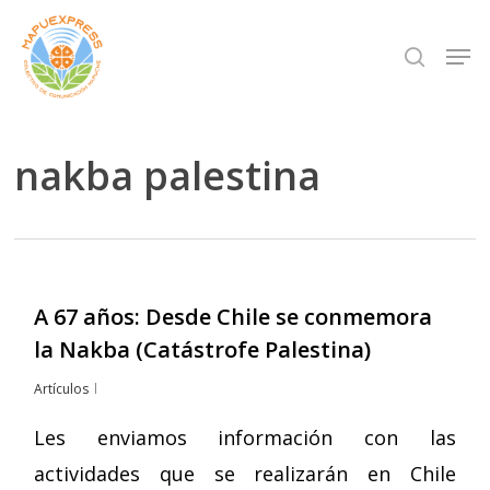
Skip
Men
search
to
Close
main
Menu
content
nakba palestina
A 67 años: Desde Chile se conmemora
la Nakba (Catástrofe Palestina)
Artículos
Les enviamos información con las
actividades que se realizarán en Chile