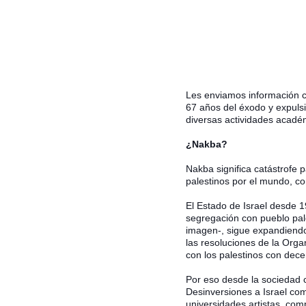
Les enviamos información c
67 años del éxodo y expulsi
diversas actividades acadé
¿Nakba?
Nakba significa catástrofe p
palestinos por el mundo, co
El Estado de Israel desde 1
segregación con pueblo pal
imagen-, sigue expandiendo 
las resoluciones de la Orga
con los palestinos con dece
Hit enter to search or ESC to close
Por eso desde la sociedad c
Desinversiones a Israel com
universidades artistas, co