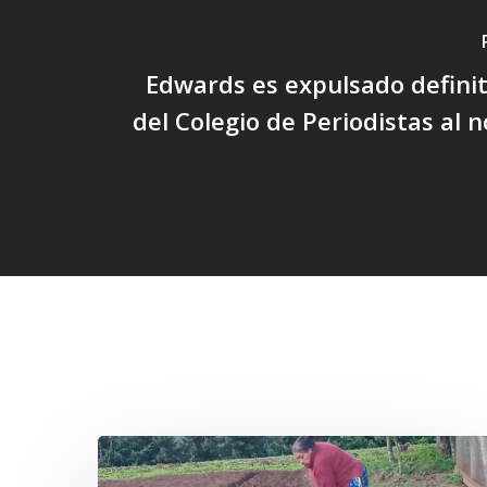
Edwards es expulsado defini
del Colegio de Periodistas al n
Related Posts
«La