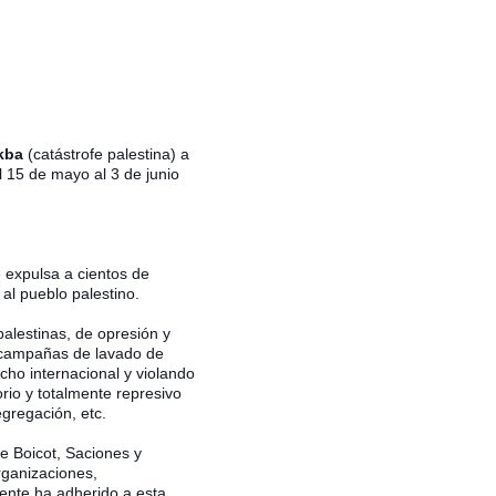
kba
(catástrofe palestina) a
l 15 de mayo al 3 de junio
e expulsa a cientos de
al pueblo palestino.
palestinas, de opresión y
s campañas de lavado de
cho internacional y violando
rio y totalmente represivo
egregación, etc.
e Boicot, Saciones y
rganizaciones,
ente ha adherido a esta