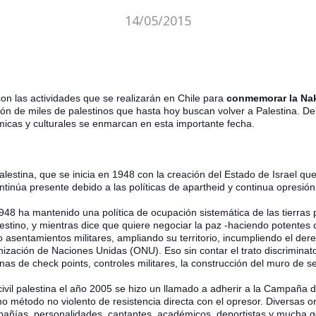
14/05/2015
on las actividades que se realizarán en Chile para
conmemorar
la Na
ón de miles de palestinos que hasta hoy buscan volver a Palestina. De
micas y culturales se enmarcan en esta importante fecha.
alestina, que se inicia en 1948 con la creación del Estado de Israel qu
ntinúa presente debido a las políticas de apartheid y continua opresión 
948 ha mantenido una política de ocupación sistemática de las tierras 
estino, y mientras dice que quiere negociar la paz -haciendo potente
asentamientos militares, ampliando su territorio, incumpliendo
el dere
nización de Naciones Unidas (ONU). Eso sin contar el trato discriminato
nas de check points, controles militares, la construcción del muro de s
ivil palestina el año 2005 se hizo un llamado a adherir a la Campaña d
o método no violento de resistencia directa con el opresor. Diversas o
mpañías, personalidades, cantantes, académicos, deportistas y mucha g