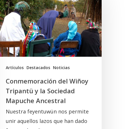
el
iñoy
ripantü
a
ociedad
Mapuche
ncestral
Artículos
Destacados
Noticias
Conmemoración del Wiñoy
Tripantü y la Sociedad
Mapuche Ancestral
Nuestra feyentuwün nos permite
unir aquellos lazos que han dado