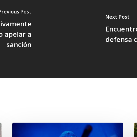
Previous Post
Next Post
tivamente
Encuentro
o apelar a
defensa d
sanción
Opinión: