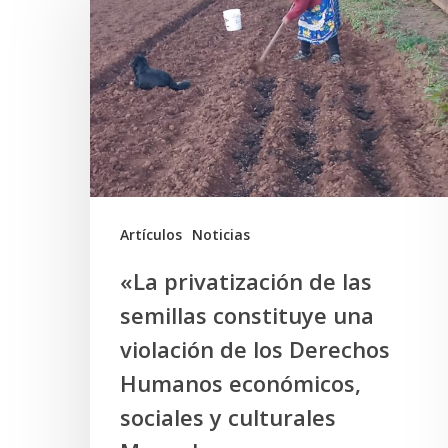
privatización
de
las
semillas
constituye
una
violación
de
Artículos
Noticias
los
«La privatización de las
Derechos
semillas constituye una
Humanos
violación de los Derechos
económicos,
Humanos económicos,
sociales
sociales y culturales
y