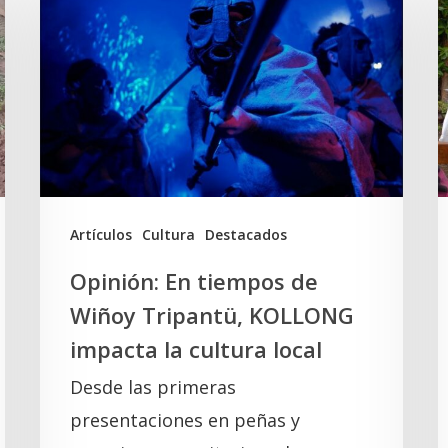
En
d
tiempos
W
de
T
Wiñoy
y
Tripantü,
l
KOLLONG
S
impacta
la
A
Artículos
Cultura
Destacados
cultura
Opinión: En tiempos de
local
Wiñoy Tripantü, KOLLONG
impacta la cultura local
Desde las primeras
presentaciones en peñas y