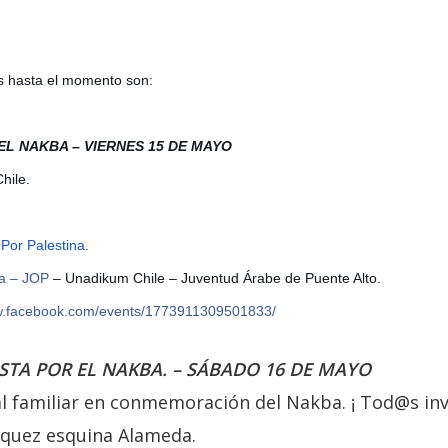
s hasta el momento son:
EL NAKBA – VIERNES 15 DE MAYO
Chile.
Por Palestina.
na – JOP
– Unadikum Chile – Juventud Árabe de Puente Alto.
ww.facebook.com/events/1773911309501833/
STA POR EL NAKBA. – SÁBADO 16 DE MAYO
al familiar en conmemoración del Nakba. ¡ Tod@s inv
zquez esquina Alameda.