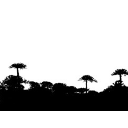
Se agradece la difusión del contenido
citando
la fuente www.mapuexpress.org