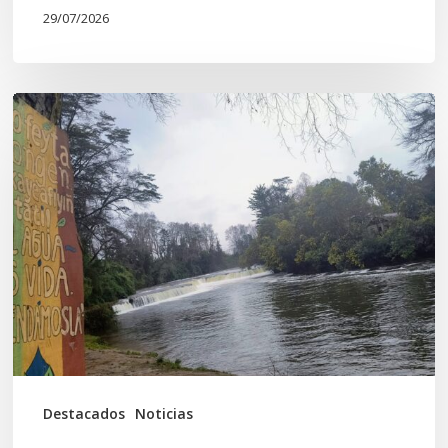
29/07/2026
En
defensa
del
Salto
Donguil
y
el
territorio
Kuzpe
Mapu
Destacados
Noticias