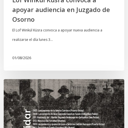
apoyar audiencia en Juzgado de
Osorno
El Lof Winkül Küsra convoca a apoyar nueva audiencia a
realizarse el día lunes 3…
01/08/2026
Chawrakawin:
Palimpsesto
explora
a
través