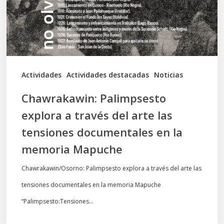
del
arte
las
tensiones
documentales
Actividades
Actividades destacadas
Noticias
en
Chawrakawin: Palimpsesto
la
explora a través del arte las
memoria
tensiones documentales en la
Mapuche
memoria Mapuche
Chawrakawin/Osorno: Palimpsesto explora a través del arte las
tensiones documentales en la memoria Mapuche
“Palimpsesto:Tensiones…