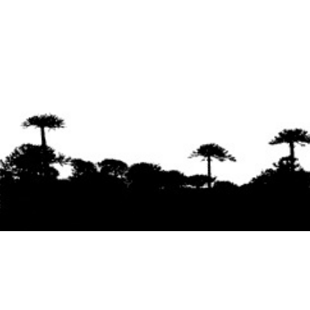
Se agradece la difusión del contenido
citando
la fuente www.mapuexpress.org
Desde el año 2000, ejerciendo el derecho a la