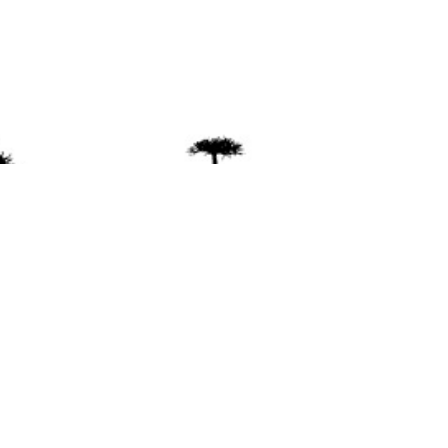
ente
ión Mapuche