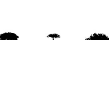
agradece la difusión del contenido
citando la fu
www.mapuexpress.org
ño 2000, ejerciendo el derecho a la comunicac
en Wallmapu.