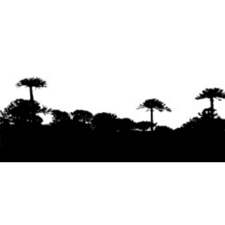
Se agradece la difusión del contenido
citando
la fuente www.mapuexpress.org
Desde el año 2000, ejerciendo el derecho a la