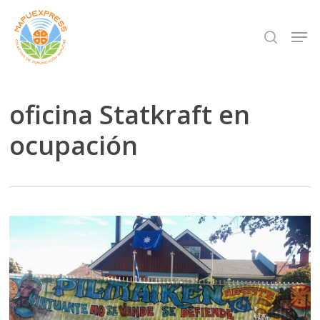
Skip
Men
search
to
Close
main
Menu
content
oficina Statkraft en
ocupación