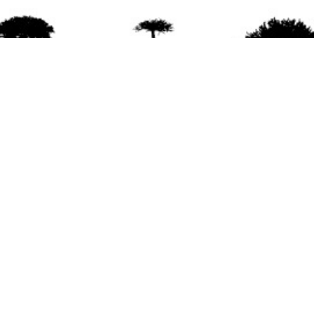
agradece la difusión del contenido
citando la fu
www.mapuexpress.org
ño 2000, ejerciendo el derecho a la comunicac
en Wallmapu.