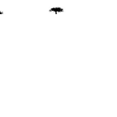
ente
ión Mapuche