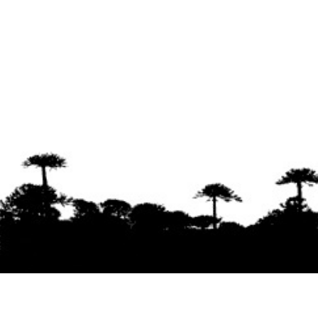
Se agradece la difusión del contenido
citando
la fuente www.mapuexpress.org