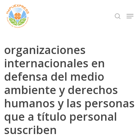
Skip
Men
search
to
Close
main
Menu
content
organizaciones
internacionales en
defensa del medio
ambiente y derechos
humanos y las personas
que a título personal
suscriben