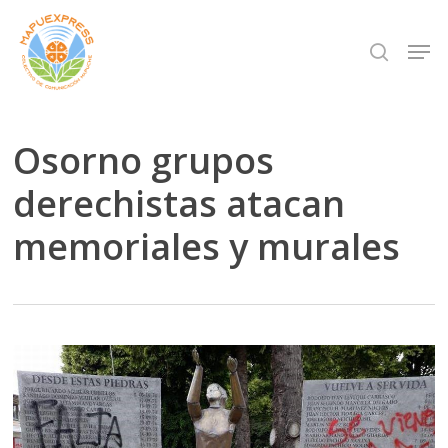
Skip
Men
search
to
Close
main
Menu
content
Osorno grupos
derechistas atacan
memoriales y murales