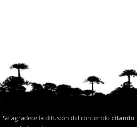
Se agradece la difusión del contenido
citando
la fuente www.mapuexpress.org