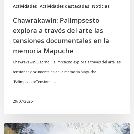
documentales
Actividades
Actividades destacadas
Noticias
en
Chawrakawin: Palimpsesto
la
explora a través del arte las
memoria
tensiones documentales en la
Mapuche
memoria Mapuche
Chawrakawin/Osorno: Palimpsesto explora a través del arte las
tensiones documentales en la memoria Mapuche
“Palimpsesto:Tensiones…
29/07/2026
En