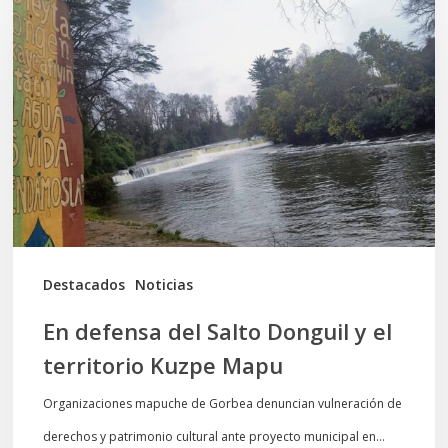
defensa
del
Salto
Donguil
y
el
territorio
Kuzpe
Mapu
Destacados
Noticias
En defensa del Salto Donguil y el
territorio Kuzpe Mapu
Organizaciones mapuche de Gorbea denuncian vulneración de
derechos y patrimonio cultural ante proyecto municipal en…