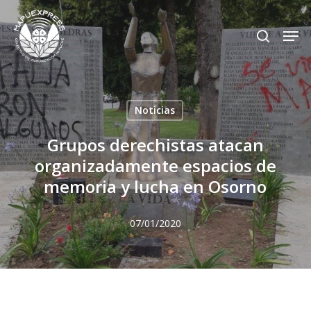
Skip
Men
search
to
Close
main
Menu
content
Noticias
Grupos derechistas atacan
organizadamente espacios de
memoria y lucha en Osorno
07/01/2020