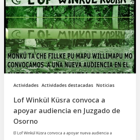
Küsra
convoca
a
apoyar
audiencia
en
Juzgado
de
Actividades
Actividades destacadas
Noticias
Osorno
Lof Winkül Küsra convoca a
apoyar audiencia en Juzgado de
Osorno
El Lof Winkül Küsra convoca a apoyar nueva audiencia a