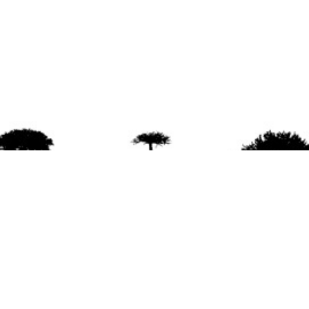
agradece la difusión del contenido
citando la fu
www.mapuexpress.org