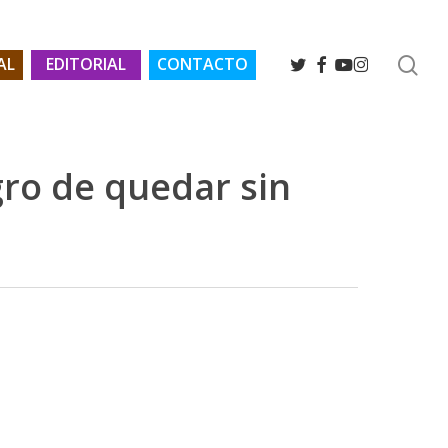
se
TWITTER
FACEBOOK
YOUTUBE
INSTAGRAM
AL
EDITORIAL
CONTACTO
ro de quedar sin