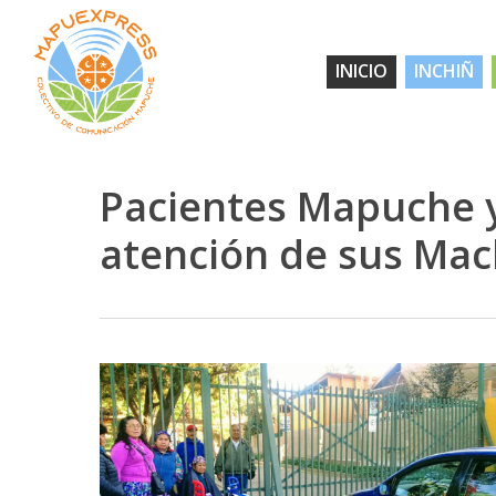
Skip
to
INICIO
INCHIÑ
main
content
Pacientes Mapuche y
atención de sus Mac
Hit enter to search or ESC to close