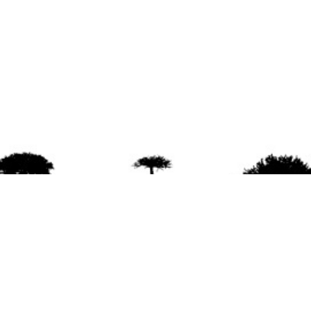
agradece la difusión del contenido
citando la fu
www.mapuexpress.org