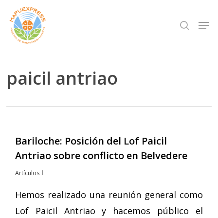
Skip
Men
search
to
Close
main
Menu
content
paicil antriao
Bariloche: Posición del Lof Paicil
Antriao sobre conflicto en Belvedere
Artículos
Hemos realizado una reunión general como
Lof Paicil Antriao y hacemos público el