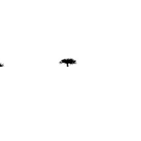
ente
ión Mapuche