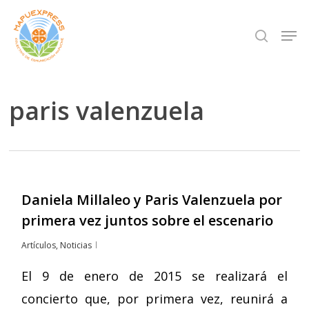
Skip
Men
search
to
Close
main
Menu
content
paris valenzuela
Daniela Millaleo y Paris Valenzuela por
primera vez juntos sobre el escenario
Artículos
,
Noticias
El 9 de enero de 2015 se realizará el
concierto que, por primera vez, reunirá a