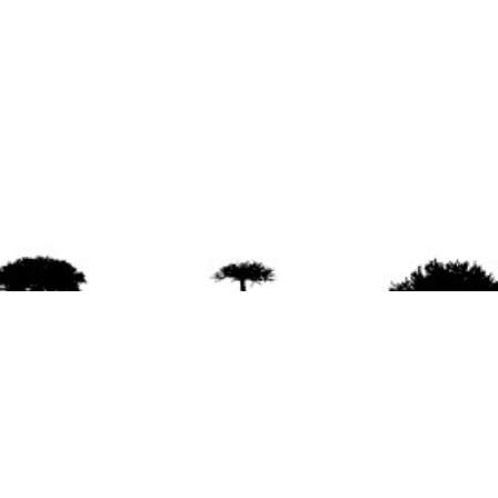
agradece la difusión del contenido
citando la fu
www.mapuexpress.org